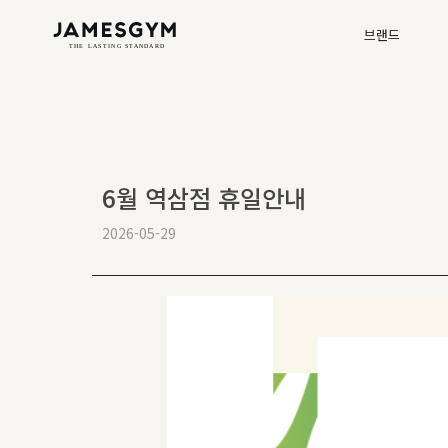
브랜드
6월 역삼점 휴일안내
2026-05-29