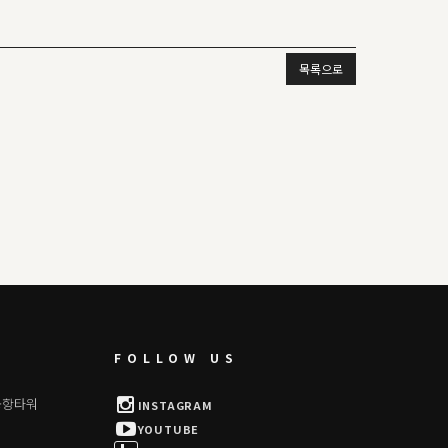
목록으로
FOLLOW US
공항타워
INSTAGRAM
YOUTUBE