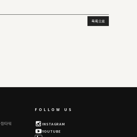
목록으로
FOLLOW US
공항타워
INSTAGRAM
YOUTUBE