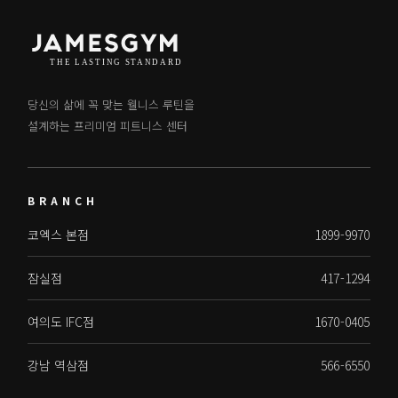
당신의 삶에 꼭 맞는 웰니스 루틴을
설계하는 프리미엄 피트니스 센터
BRANCH
코엑스 본점
1899-9970
잠실점
417-1294
여의도 IFC점
1670-0405
강남 역삼점
566-6550