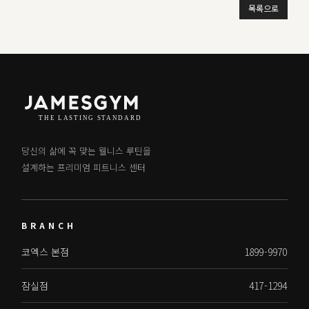
목록으로
당신의 삶에 꼭 맞는 웰니스 루틴을
설계하는 프리미엄 피트니스 센터
BRANCH
코엑스 본점
1899-9970
잠실점
417-1294